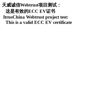
天威诚信Webtrust项目测试：
这是有效的ECC EV证书
ItrusChina Webtrust project test:
This is a valid ECC EV certificate